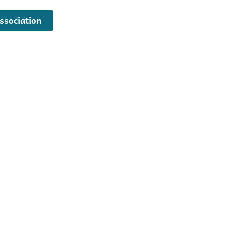
ssociation
tion de Dommage Corporel